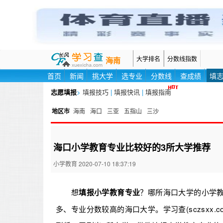
大学排名
分数线指数
海南
首页
新闻
挑大学
选专业
分数线
查成绩
填
志愿填报
>
填报技巧
|
填报快讯
|
填报指南
地区市
海南
海口
三亚
五指山
三沙
海口小学教育专业比较好的3所大学推荐
小学教育 2020-07-10 18:37:19
想
填报小学教育专业
？哪所海口大学的小学
多、专业分数较高的海口大学。学习查(sczsxx